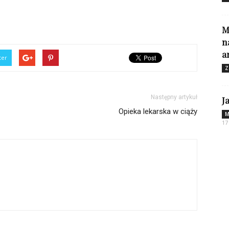
M
n
a
ter
Z
Następny artykuł
J
Opieka lekarska w ciąży
M
17