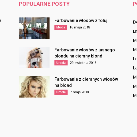
POPULARNE POSTY
P
e
Farbowanie włosów z folią
D
16 maja 2018
Moda
Li
Ma
M
Farbowanie włosów z jasnego
blondu na ciemny blond
L
29 kwietnia 2018
Uroda
L
M
Farbowanie z ciemnych włosów
na blond
M
7 maja 2018
Uroda
Ma