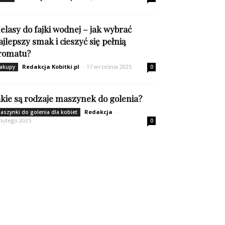
elasy do fajki wodnej – jak wybrać
ajlepszy smak i cieszyć się pełnią
romatu?
Redakcja Kobitki.pl
-
17 września 2025
akupy
0
akie są rodzaje maszynek do golenia?
Redakcja
-
aszynki do golenia dla kobiet
 lutego 2025
0