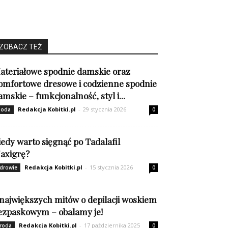
ZOBACZ TEŻ
ateriałowe spodnie damskie oraz
omfortowe dresowe i codzienne spodnie
amskie – funkcjonalność, styl i...
Redakcja Kobitki.pl
-
29 stycznia 2026
oda
0
iedy warto sięgnąć po Tadalafil
axigrę?
Redakcja Kobitki.pl
-
15 stycznia 2026
drowie
0
 największych mitów o depilacji woskiem
ezpaskowym – obalamy je!
Redakcja Kobitki.pl
-
17 października 2025
roda
0