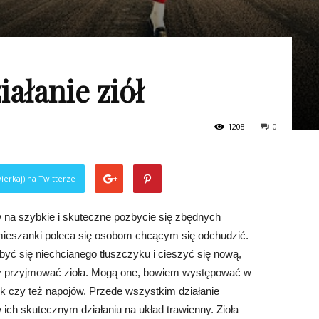
ałanie ziół
1208
0
ierkaj) na Twitterze
 na szybkie i skuteczne pozbycie się zbędnych
 mieszanki poleca się osobom chcącym się odchudzić.
zbyć się niechcianego tłuszczyku i cieszyć się nową,
 aby przyjmować zioła. Mogą one, bowiem występować w
tek czy też napojów. Przede wszystkim działanie
ich skutecznym działaniu na układ trawienny. Zioła