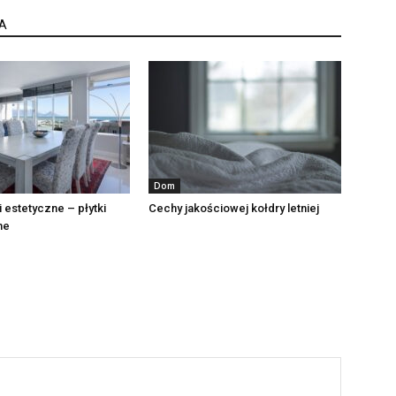
A
Dom
i estetyczne – płytki
Cechy jakościowej kołdry letniej
ne