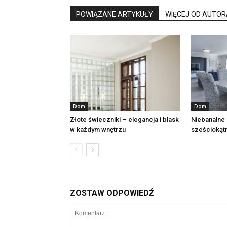
POWIĄZANE ARTYKUŁY
WIĘCEJ OD AUTOR
Dom
Dom
Złote świeczniki – elegancja i blask
Niebanalne 
w każdym wnętrzu
sześciokąt
ZOSTAW ODPOWIEDŹ