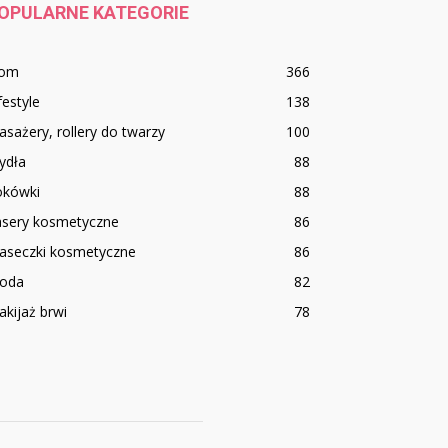
OPULARNE KATEGORIE
om
366
festyle
138
sażery, rollery do twarzy
100
ydła
88
okówki
88
asery kosmetyczne
86
aseczki kosmetyczne
86
oda
82
kijaż brwi
78