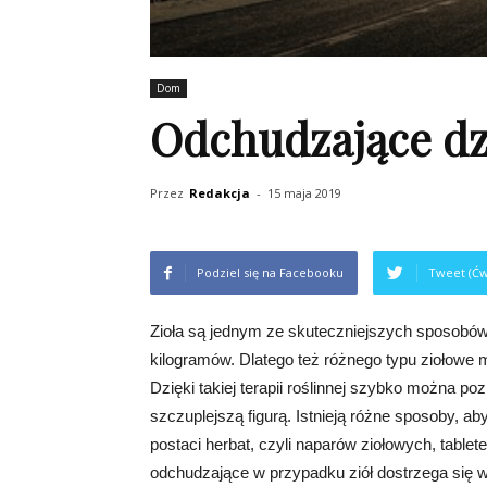
Dom
Odchudzające dzi
Przez
Redakcja
-
15 maja 2019
Podziel się na Facebooku
Tweet (Ćw
Zioła są jednym ze skuteczniejszych sposobów
kilogramów. Dlatego też różnego typu ziołowe
Dzięki takiej terapii roślinnej szybko można po
szczuplejszą figurą. Istnieją różne sposoby,
postaci herbat, czyli naparów ziołowych, table
odchudzające w przypadku ziół dostrzega się w 