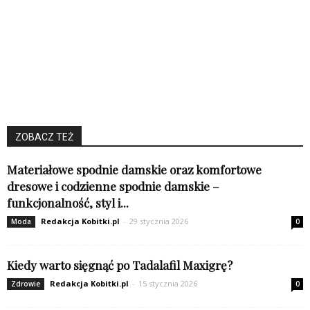
ZOBACZ TEŻ
Materiałowe spodnie damskie oraz komfortowe
dresowe i codzienne spodnie damskie –
funkcjonalność, styl i...
Redakcja Kobitki.pl
-
29 stycznia 2026
Moda
0
Kiedy warto sięgnąć po Tadalafil Maxigrę?
Redakcja Kobitki.pl
-
15 stycznia 2026
Zdrowie
0