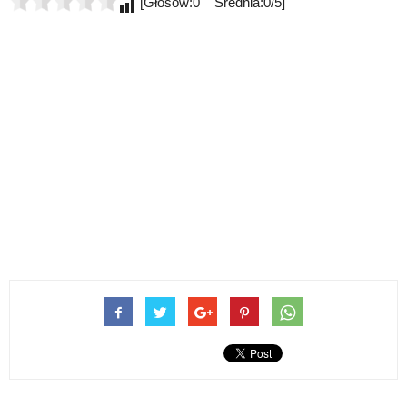
[Głosów:0 Średnia:0/5]