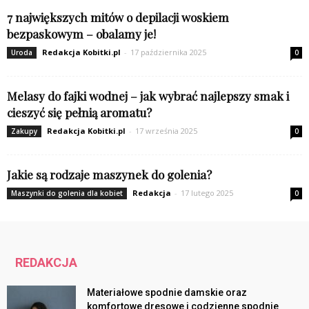
7 największych mitów o depilacji woskiem
bezpaskowym – obalamy je!
Redakcja Kobitki.pl
-
17 października 2025
Uroda
0
Melasy do fajki wodnej – jak wybrać najlepszy smak i
cieszyć się pełnią aromatu?
Redakcja Kobitki.pl
-
17 września 2025
Zakupy
0
Jakie są rodzaje maszynek do golenia?
Redakcja
-
17 lutego 2025
Maszynki do golenia dla kobiet
0
REDAKCJA
Materiałowe spodnie damskie oraz
komfortowe dresowe i codzienne spodnie