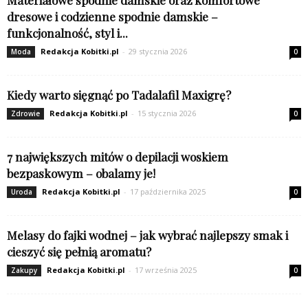
Materiałowe spodnie damskie oraz komfortowe
dresowe i codzienne spodnie damskie –
funkcjonalność, styl i...
Redakcja Kobitki.pl
-
29 stycznia 2026
Moda
0
Kiedy warto sięgnąć po Tadalafil Maxigrę?
Redakcja Kobitki.pl
-
15 stycznia 2026
Zdrowie
0
7 największych mitów o depilacji woskiem
bezpaskowym – obalamy je!
Redakcja Kobitki.pl
-
17 października 2025
Uroda
0
Melasy do fajki wodnej – jak wybrać najlepszy smak i
cieszyć się pełnią aromatu?
Redakcja Kobitki.pl
-
17 września 2025
Zakupy
0