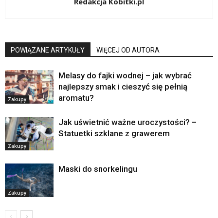
Redakcja Kobitki.pl
POWIĄZANE ARTYKUŁY
WIĘCEJ OD AUTORA
Melasy do fajki wodnej – jak wybrać
najlepszy smak i cieszyć się pełnią
aromatu?
Zakupy
Jak uświetnić ważne uroczystości? –
Statuetki szklane z grawerem
Zakupy
Maski do snorkelingu
Zakupy