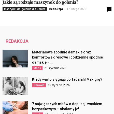
Jakie są rodzaje maszynek do golenia?
Redakcja
-
17 lutego 2025
Maszynki do golenia dla kobiet
0
REDAKCJA
Materiałowe spodnie damskie oraz
komfortowe dresowe i codzienne spodnie
damskie –...
29 stycznia 2026
Moda
Kiedy warto sięgnąć po Tadalafil Maxigrę?
15 stycznia 2026
Zdrowie
7 największych mitów o depilacji woskiem
bezpaskowym – obalamy je!