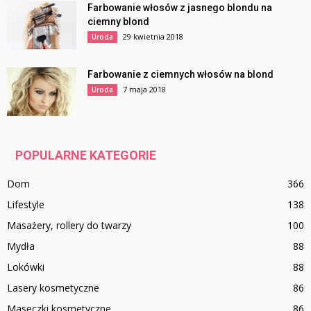
Farbowanie włosów z jasnego blondu na
ciemny blond
29 kwietnia 2018
Uroda
Farbowanie z ciemnych włosów na blond
7 maja 2018
Uroda
POPULARNE KATEGORIE
Dom
366
Lifestyle
138
Masażery, rollery do twarzy
100
Mydła
88
Lokówki
88
Lasery kosmetyczne
86
Maseczki kosmetyczne
86