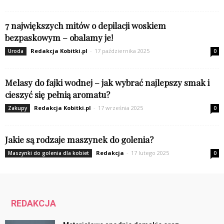
7 największych mitów o depilacji woskiem
bezpaskowym – obalamy je!
Redakcja Kobitki.pl
-
17 października 2025
Uroda
0
Melasy do fajki wodnej – jak wybrać najlepszy smak i
cieszyć się pełnią aromatu?
Redakcja Kobitki.pl
-
17 września 2025
Zakupy
0
Jakie są rodzaje maszynek do golenia?
Redakcja
-
17 lutego 2025
Maszynki do golenia dla kobiet
0
REDAKCJA