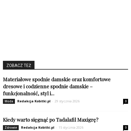
ZOBACZ TEŻ
Materiałowe spodnie damskie oraz komfortowe
dresowe i codzienne spodnie damskie –
funkcjonalność, styl i...
Redakcja Kobitki.pl
-
29 stycznia 2026
Moda
0
Kiedy warto sięgnąć po Tadalafil Maxigrę?
Redakcja Kobitki.pl
-
15 stycznia 2026
Zdrowie
0