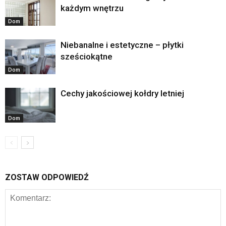
każdym wnętrzu
Dom
Niebanalne i estetyczne – płytki
sześciokątne
Dom
Cechy jakościowej kołdry letniej
Dom
ZOSTAW ODPOWIEDŹ