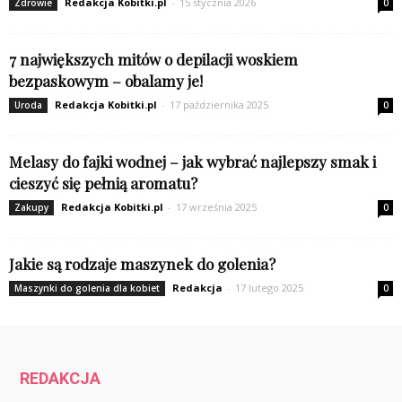
Redakcja Kobitki.pl
-
15 stycznia 2026
Zdrowie
0
7 największych mitów o depilacji woskiem
bezpaskowym – obalamy je!
Redakcja Kobitki.pl
-
17 października 2025
Uroda
0
Melasy do fajki wodnej – jak wybrać najlepszy smak i
cieszyć się pełnią aromatu?
Redakcja Kobitki.pl
-
17 września 2025
Zakupy
0
Jakie są rodzaje maszynek do golenia?
Redakcja
-
17 lutego 2025
Maszynki do golenia dla kobiet
0
REDAKCJA