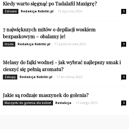
Kiedy warto sięgnąć po Tadalafil Maxigrę?
Redakcja Kobitki.pl
-
15 stycznia 2026
Zdrowie
0
7 największych mitów o depilacji woskiem
bezpaskowym – obalamy je!
Redakcja Kobitki.pl
-
17 października 2025
Uroda
0
Melasy do fajki wodnej – jak wybrać najlepszy smak i
cieszyć się pełnią aromatu?
Redakcja Kobitki.pl
-
17 września 2025
Zakupy
0
Jakie są rodzaje maszynek do golenia?
Redakcja
-
17 lutego 2025
Maszynki do golenia dla kobiet
0