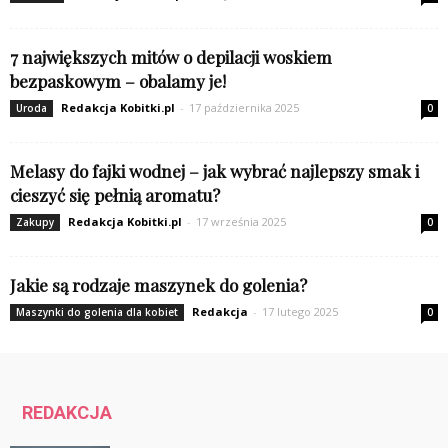
7 największych mitów o depilacji woskiem
bezpaskowym – obalamy je!
Redakcja Kobitki.pl
-
17 października 2025
Uroda
0
Melasy do fajki wodnej – jak wybrać najlepszy smak i
cieszyć się pełnią aromatu?
Redakcja Kobitki.pl
-
17 września 2025
Zakupy
0
Jakie są rodzaje maszynek do golenia?
Redakcja
-
17 lutego 2025
Maszynki do golenia dla kobiet
0
REDAKCJA