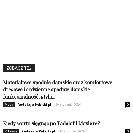
ZOBACZ TEŻ
Materiałowe spodnie damskie oraz komfortowe
dresowe i codzienne spodnie damskie –
funkcjonalność, styl i...
Redakcja Kobitki.pl
-
29 stycznia 2026
Moda
0
Kiedy warto sięgnąć po Tadalafil Maxigrę?
Redakcja Kobitki.pl
-
15 stycznia 2026
Zdrowie
0