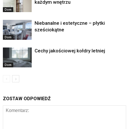
każdym wnętrzu
Dom
Niebanalne i estetyczne – płytki
sześciokątne
Dom
Cechy jakościowej kołdry letniej
Dom
ZOSTAW ODPOWIEDŹ