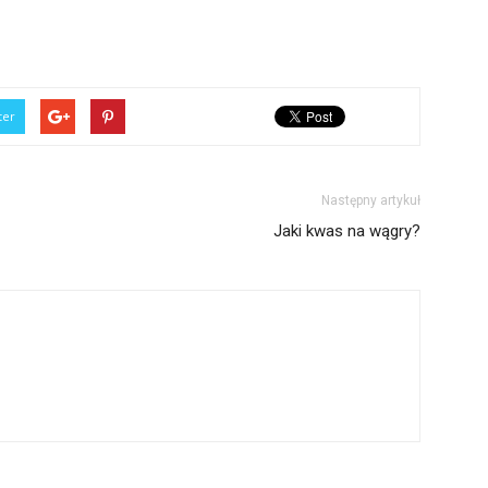
ter
Następny artykuł
Jaki kwas na wągry?