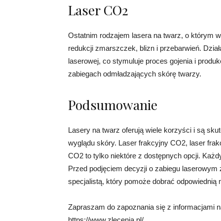
Laser CO2
Ostatnim rodzajem lasera na twarz, o którym w
redukcji zmarszczek, blizn i przebarwień. Dzi
laserowej, co stymuluje proces gojenia i prod
zabiegach odmładzających skórę twarzy.
Podsumowanie
Lasery na twarz oferują wiele korzyści i są 
wyglądu skóry. Laser frakcyjny CO2, laser frakc
CO2 to tylko niektóre z dostępnych opcji. Każd
Przed podjęciem decyzji o zabiegu laserowym
specjalistą, który pomoże dobrać odpowiednią 
Zapraszam do zapoznania się z informacjami na
https://www.zlecenia.pl/.