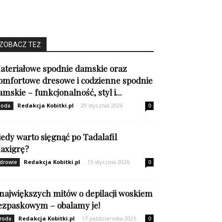
ZOBACZ TEŻ
ateriałowe spodnie damskie oraz
omfortowe dresowe i codzienne spodnie
amskie – funkcjonalność, styl i...
Redakcja Kobitki.pl
-
29 stycznia 2026
oda
0
iedy warto sięgnąć po Tadalafil
axigrę?
Redakcja Kobitki.pl
-
15 stycznia 2026
drowie
0
 największych mitów o depilacji woskiem
ezpaskowym – obalamy je!
Redakcja Kobitki.pl
-
17 października 2025
roda
0