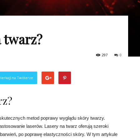
a twarz?
297
0
ierkaj) na Twitterze
rz?
 skutecznych metod poprawy wyglądu skóry twarzy.
astosowanie laserów. Lasery na twarz oferują szeroki
ebarwień, po poprawę elastyczności skóry. W tym artykule