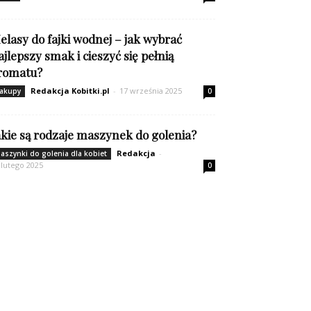
elasy do fajki wodnej – jak wybrać
ajlepszy smak i cieszyć się pełnią
romatu?
Redakcja Kobitki.pl
-
17 września 2025
akupy
0
akie są rodzaje maszynek do golenia?
Redakcja
-
aszynki do golenia dla kobiet
 lutego 2025
0