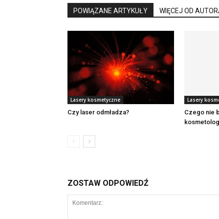
POWIĄZANE ARTYKUŁY
WIĘCEJ OD AUTOR
Lasery kosmetyczne
Lasery kosm
Czy laser odmładza?
Czego nie 
kosmetolog
ZOSTAW ODPOWIEDŹ