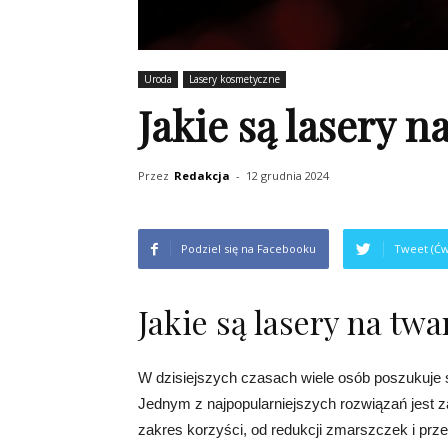
Uroda
Lasery kosmetyczne
Jakie są lasery n
Przez
Redakcja
-
12 grudnia 2024
Podziel się na Facebooku
Tweet (Ćw
Jakie są lasery na twa
W dzisiejszych czasach wiele osób poszukuje
Jednym z najpopularniejszych rozwiązań jest z
zakres korzyści, od redukcji zmarszczek i prz