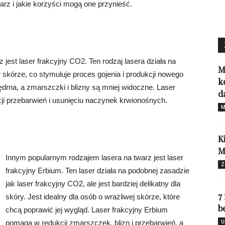
rz i jakie korzyści mogą one przynieść.
jest laser frakcyjny CO2. Ten rodzaj lasera działa na
M
skórze, co stymuluje proces gojenia i produkcji nowego
k
jędrna, a zmarszczki i blizny są mniej widoczne. Laser
d
ji przebarwień i usunięciu naczynek krwionośnych.
M
K
M
Innym popularnym rodzajem lasera na twarz jest laser
Z
frakcyjny Erbium. Ten laser działa na podobnej zasadzie
jak laser frakcyjny CO2, ale jest bardziej delikatny dla
7
skóry. Jest idealny dla osób o wrażliwej skórze, które
b
chcą poprawić jej wygląd. Laser frakcyjny Erbium
U
pomaga w redukcji zmarszczek, blizn i przebarwień, a