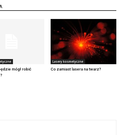
A
etyczne
Lasery kosmetyczne
będzie mógł robić
Co zamiast lasera na twarz?
?