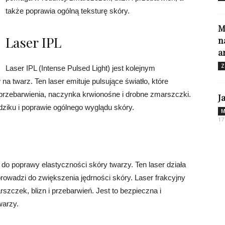
także poprawia ogólną teksturę skóry.
M
Laser IPL
n
a
Z
Laser IPL (Intense Pulsed Light) jest kolejnym
a twarz. Ten laser emituje pulsujące światło, które
 przebarwienia, naczynka krwionośne i drobne zmarszczki.
J
ądziku i poprawie ogólnego wyglądu skóry.
M
17
do poprawy elastyczności skóry twarzy. Ten laser działa
prowadzi do zwiększenia jędrności skóry. Laser frakcyjny
zczek, blizn i przebarwień. Jest to bezpieczna i
warzy.