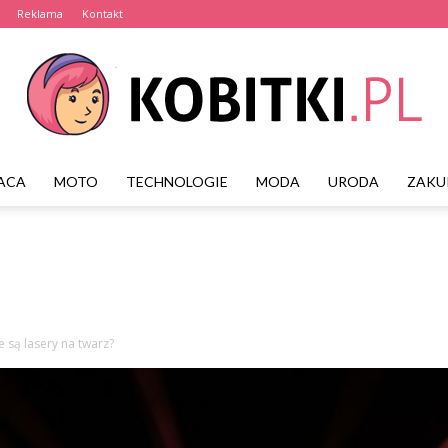
Reklama
Kontakt
ACA
MOTO
TECHNOLOGIE
MODA
URODA
ZAKU
Kobitki.pl
ie są lasery na twarz?