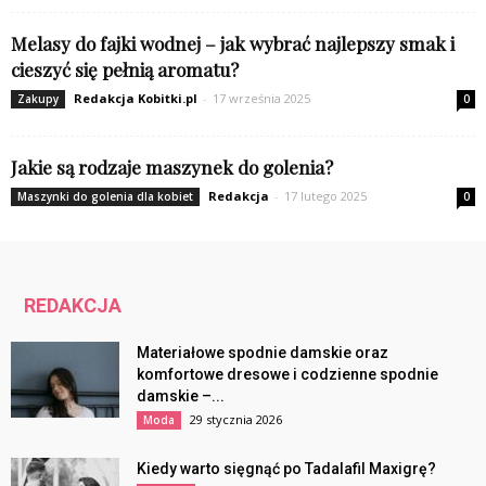
Melasy do fajki wodnej – jak wybrać najlepszy smak i
cieszyć się pełnią aromatu?
Redakcja Kobitki.pl
-
17 września 2025
Zakupy
0
Jakie są rodzaje maszynek do golenia?
Redakcja
-
17 lutego 2025
Maszynki do golenia dla kobiet
0
REDAKCJA
Materiałowe spodnie damskie oraz
komfortowe dresowe i codzienne spodnie
damskie –...
29 stycznia 2026
Moda
Kiedy warto sięgnąć po Tadalafil Maxigrę?