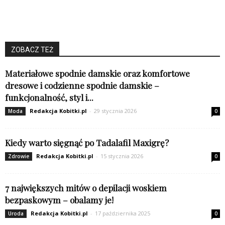
ZOBACZ TEŻ
Materiałowe spodnie damskie oraz komfortowe
dresowe i codzienne spodnie damskie –
funkcjonalność, styl i...
Redakcja Kobitki.pl
-
29 stycznia 2026
Moda
0
Kiedy warto sięgnąć po Tadalafil Maxigrę?
Redakcja Kobitki.pl
-
15 stycznia 2026
Zdrowie
0
7 największych mitów o depilacji woskiem
bezpaskowym – obalamy je!
Redakcja Kobitki.pl
-
17 października 2025
Uroda
0