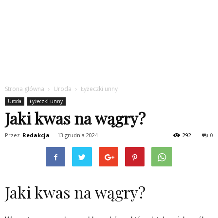
Strona główna
Uroda
Łyżeczki unny
Uroda
Łyżeczki unny
Jaki kwas na wągry?
Przez
Redakcja
-
13 grudnia 2024
292
0
Jaki kwas na wągry?