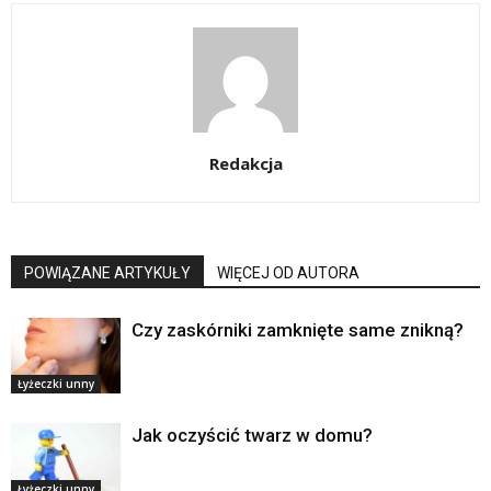
Redakcja
POWIĄZANE ARTYKUŁY
WIĘCEJ OD AUTORA
Czy zaskórniki zamknięte same znikną?
Łyżeczki unny
Jak oczyścić twarz w domu?
Łyżeczki unny