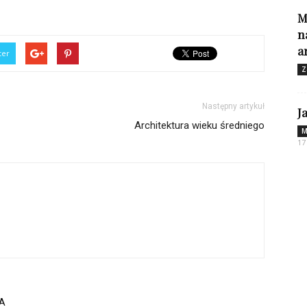
M
n
a
ter
Z
Następny artykuł
J
Architektura wieku średniego
M
17
A