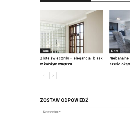
Dom
Dom
Złote świeczniki – elegancja i blask
Niebanalne 
w każdym wnętrzu
sześciokąt
ZOSTAW ODPOWIEDŹ