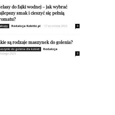
elasy do fajki wodnej – jak wybrać
ajlepszy smak i cieszyć się pełnią
romatu?
Redakcja Kobitki.pl
-
17 września 2025
akupy
0
akie są rodzaje maszynek do golenia?
Redakcja
-
aszynki do golenia dla kobiet
 lutego 2025
0