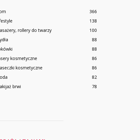
om
366
festyle
138
sażery, rollery do twarzy
100
ydła
88
okówki
88
asery kosmetyczne
86
aseczki kosmetyczne
86
oda
82
kijaż brwi
78