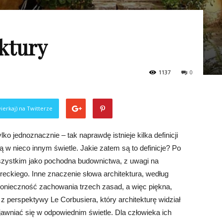
ektury
1137
0
ierkaj) na Twitterze
ko jednoznacznie – tak naprawdę istnieje kilka definicji
ą w nieco innym świetle. Jakie zatem są to definicje? Po
wszystkim jako pochodna budownictwa, z uwagi na
eckiego. Inne znaczenie słowa architektura, według
konieczność zachowania trzech zasad, a więc piękna,
o z perspektywy Le Corbusiera, który architekturę widział
jawniać się w odpowiednim świetle. Dla człowieka ich