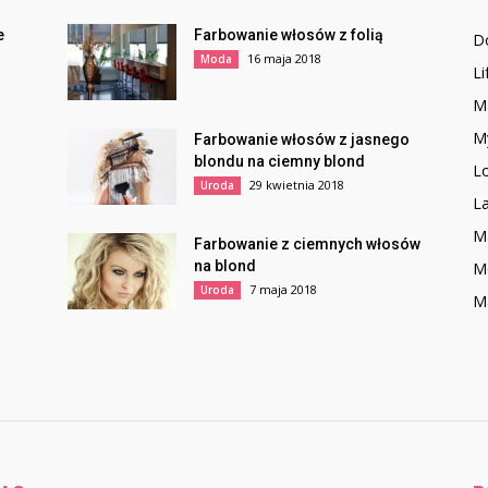
e
Farbowanie włosów z folią
D
16 maja 2018
Moda
Li
Ma
M
Farbowanie włosów z jasnego
blondu na ciemny blond
L
29 kwietnia 2018
Uroda
L
M
Farbowanie z ciemnych włosów
na blond
M
7 maja 2018
Uroda
Ma