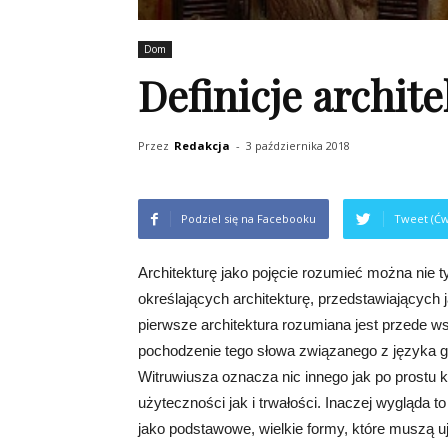
Dom
Definicje archit
Przez
Redakcja
-
3 października 2018
Podziel się na Facebooku
Tweet (Ćw
Architekturę jako pojęcie rozumieć można nie tyl
określających architekturę, przedstawiających j
pierwsze architektura rozumiana jest przede 
pochodzenie tego słowa związanego z języka gr
Witruwiusza oznacza nic innego jak po prostu 
użyteczności jak i trwałości. Inaczej wygląda t
jako podstawowe, wielkie formy, które muszą u