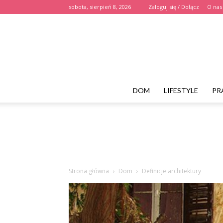
sobota, sierpień 8, 2026
Zaloguj się / Dołącz
O nas
DOM
LIFESTYLE
PR
Strona główna
Dom
Definicje architektury