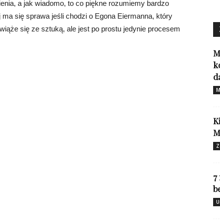
ienia, a jak wiadomo, to co piękne rozumiemy bardzo
 ma się sprawa jeśli chodzi o Egona Eiermanna, który
iąże się ze sztuką, ale jest po prostu jedynie procesem
M
k
d
M
K
M
Z
7
b
U