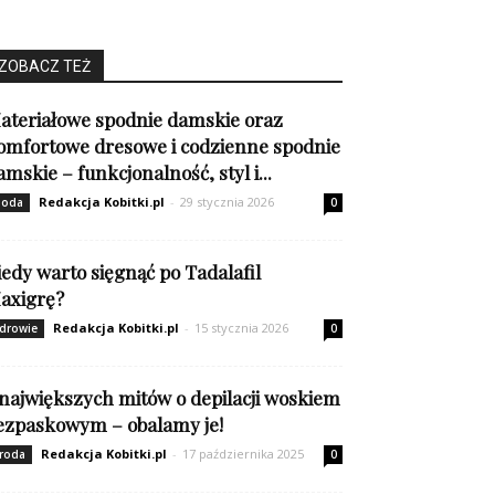
ZOBACZ TEŻ
ateriałowe spodnie damskie oraz
omfortowe dresowe i codzienne spodnie
amskie – funkcjonalność, styl i...
Redakcja Kobitki.pl
-
29 stycznia 2026
oda
0
iedy warto sięgnąć po Tadalafil
axigrę?
Redakcja Kobitki.pl
-
15 stycznia 2026
drowie
0
 największych mitów o depilacji woskiem
ezpaskowym – obalamy je!
Redakcja Kobitki.pl
-
17 października 2025
roda
0