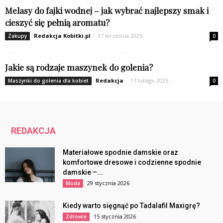
Melasy do fajki wodnej – jak wybrać najlepszy smak i
cieszyć się pełnią aromatu?
Redakcja Kobitki.pl
-
17 września 2025
Zakupy
0
Jakie są rodzaje maszynek do golenia?
Redakcja
-
17 lutego 2025
Maszynki do golenia dla kobiet
0
REDAKCJA
Materiałowe spodnie damskie oraz
komfortowe dresowe i codzienne spodnie
damskie –...
29 stycznia 2026
Moda
Kiedy warto sięgnąć po Tadalafil Maxigrę?
15 stycznia 2026
Zdrowie