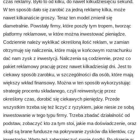
czas reklamy. Było to od kilku, do nawet kilkudziesięciu sekund.
W ten sposób dało się zarobić za jedną reklamę kilka, może
nawet kilkanaście groszy. Teraz ten model zmienił się
diametralnie. Powstały firmy, które poszły tym tropem, tworząc
platformy reklamowe, w które można inwestować pieniądze.
Codziennie należy wyklikać określoną ilość reklam, w zamian
otrzymuję się naliczenia, które mają w końcowym rozrachunku
dać nam zysk z inwestycji. Naliczenia są codziennie, przez co
pakiet reklamowy pracuję przez nawet kilkadziesiąt dni. Jest to
ciekawy sposób zarobku, w szczególności dla osób, które mają
większy wkład finansowy. Można w ten sposób wykorzystując
strategię procentu składanego, czyli reinwestycję przez
określony czas, dorobić się ciekawych pieniędzy. Przede
wszystkim trzeba się też liczyć z ryzykiem, jakie niesie ze sobą
inwestowanie w tego typu firmy. Trzeba zbadać działalność od
podstaw, zobaczyć kto za tym stoi, jakie ma doświadczenie, oraz
skąd są brane fundusze na pokrywanie zysków dla klientów, czy
inwestorów. Warto też zabezpieczyć swoje środki. Po okresie w