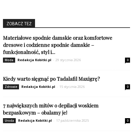
ZOBACZ TEŻ
Materiałowe spodnie damskie oraz komfortowe
dresowe i codzienne spodnie damskie –
funkcjonalność, styl i...
Redakcja Kobitki.pl
-
29 stycznia 2026
Moda
0
Kiedy warto sięgnąć po Tadalafil Maxigrę?
Redakcja Kobitki.pl
-
15 stycznia 2026
Zdrowie
0
7 największych mitów o depilacji woskiem
bezpaskowym – obalamy je!
Redakcja Kobitki.pl
-
17 października 2025
Uroda
0