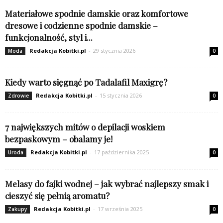
Materiałowe spodnie damskie oraz komfortowe
dresowe i codzienne spodnie damskie –
funkcjonalność, styl i...
Redakcja Kobitki.pl
-
29 stycznia 2026
Moda
0
Kiedy warto sięgnąć po Tadalafil Maxigrę?
Redakcja Kobitki.pl
-
15 stycznia 2026
Zdrowie
0
7 największych mitów o depilacji woskiem
bezpaskowym – obalamy je!
Redakcja Kobitki.pl
-
17 października 2025
Uroda
0
Melasy do fajki wodnej – jak wybrać najlepszy smak i
cieszyć się pełnią aromatu?
Redakcja Kobitki.pl
-
17 września 2025
Zakupy
0