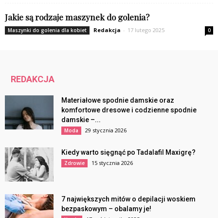
Jakie są rodzaje maszynek do golenia?
Redakcja
-
17 lutego 2025
Maszynki do golenia dla kobiet
0
REDAKCJA
Materiałowe spodnie damskie oraz
komfortowe dresowe i codzienne spodnie
damskie –...
29 stycznia 2026
Moda
Kiedy warto sięgnąć po Tadalafil Maxigrę?
15 stycznia 2026
Zdrowie
7 największych mitów o depilacji woskiem
bezpaskowym – obalamy je!