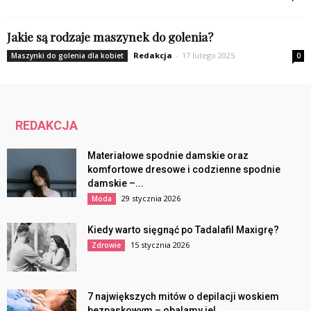
Jakie są rodzaje maszynek do golenia?
Redakcja
-
17 lutego 2025
Maszynki do golenia dla kobiet
0
REDAKCJA
Materiałowe spodnie damskie oraz
komfortowe dresowe i codzienne spodnie
damskie –...
29 stycznia 2026
Moda
Kiedy warto sięgnąć po Tadalafil Maxigrę?
15 stycznia 2026
Zdrowie
7 największych mitów o depilacji woskiem
bezpaskowym – obalamy je!