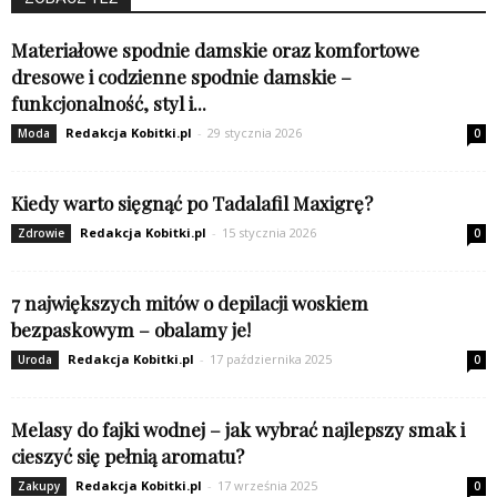
Materiałowe spodnie damskie oraz komfortowe
dresowe i codzienne spodnie damskie –
funkcjonalność, styl i...
Redakcja Kobitki.pl
-
29 stycznia 2026
Moda
0
Kiedy warto sięgnąć po Tadalafil Maxigrę?
Redakcja Kobitki.pl
-
15 stycznia 2026
Zdrowie
0
7 największych mitów o depilacji woskiem
bezpaskowym – obalamy je!
Redakcja Kobitki.pl
-
17 października 2025
Uroda
0
Melasy do fajki wodnej – jak wybrać najlepszy smak i
cieszyć się pełnią aromatu?
Redakcja Kobitki.pl
-
17 września 2025
Zakupy
0