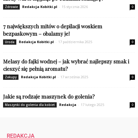
Redakcja Kobitki.pl
-
15 stycznia 2026
Zdrowie
0
7 największych mitów o depilacji woskiem
bezpaskowym – obalamy je!
Redakcja Kobitki.pl
-
17 października 2025
Uroda
0
Melasy do fajki wodnej – jak wybrać najlepszy smak i
cieszyć się pełnią aromatu?
Redakcja Kobitki.pl
-
17 września 2025
Zakupy
0
Jakie są rodzaje maszynek do golenia?
Redakcja
-
17 lutego 2025
Maszynki do golenia dla kobiet
0
REDAKCJA