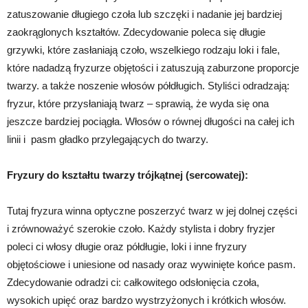
zatuszowanie długiego czoła lub szczęki i nadanie jej bardziej
zaokrąglonych kształtów. Zdecydowanie poleca się długie
grzywki, które zasłaniają czoło, wszelkiego rodzaju loki i fale,
które nadadzą fryzurze objętości i zatuszują zaburzone proporcje
twarzy. a także noszenie włosów półdługich. Styliści odradzają:
fryzur, które przysłaniają twarz – sprawią, że wyda się ona
jeszcze bardziej pociągła. Włosów o równej długości na całej ich
linii i pasm gładko przylegających do twarzy.
Fryzury do kształtu twarzy trójkątnej (sercowatej):
Tutaj fryzura winna optyczne poszerzyć twarz w jej dolnej części
i zrównoważyć szerokie czoło. Każdy stylista i dobry fryzjer
poleci ci włosy długie oraz półdługie, loki i inne fryzury
objętościowe i uniesione od nasady oraz wywinięte końce pasm.
Zdecydowanie odradzi ci: całkowitego odsłonięcia czoła,
wysokich upięć oraz bardzo wystrzyżonych i krótkich włosów.