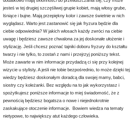
dodatkowo mają skłonności do przetłuszczania się, czy może
jesteś w tej drugiej szczęśliwej grupie kobiet, mają włosy grube,
lśniące i bujne. Mają przepiękny kolor i zawsze świetnie w nich
wyglądasz. Warto jest zastanowić się jak fryzura będzie dla
ciebie odpowiednia? W jakich włosach każdy zwróci na ciebie
uwagę i będziesz zawsze chwalona za jej doskonałe ułożenie i
stylizację. Jeśli chcesz poznać tajniki doboru fryzury do kształtu
twarzy i nie tylko, to zostań z nami i przejrzyj poniższy tekst.
Może zawarte w nim informacje przydadzą ci się przy kolejnej
wizycie u stylisty. A jeśli nie tobie bezpośrednio, to może dzięki tej
wiedzy będziesz doskonałym doradcą dla swojej mamy, babci,
siostry czy koleżanki. Bez względu na to jak wykorzystasz i
spożytkujesz poniższe informacje to miej świadomość, że z
pewnością będziesz bogatsza o nowe i niejednokrotnie
zaskakujące otoczenie informacje. Bowiem wiedza na tematy
nietypowe, to największy atut każdego człowieka.