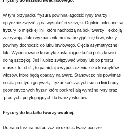
Fryzury do kształtu kwadratowego:
W tym przypadku fryzura powinna łagodzić rysy twarzy i
optycznie zwęzić ją na wysokości szczęki. Ogólnie polecane są
fryzury o miękkiej linii, które nachodzą na boki twarzy i lekko ją
zakrywają. Jako wyznacznik można przyjąć linię brwi, włosy
powinny dochodzić do łuku brwiowego. Cięcia asymetryczne i
loki. Wycieniowane kosmyki zasłaniające kości policzkowe i
dolną szczękę. Jeśli lubisz związywać włosy lub po prostu
musisz to robić , to pamiętaj o wypuszczeniu kilku kosmyków
włosów, które będą opadały na twarz. Stanowczo nie powinnaś
nosić: prostych grzywek, fryzur kończących się na linii brody,
geometrycznych fryzur, które podkreślają wyraźne rysy oraz
prostych, przylegających do twarzy włosów.
Fryzury do kształtu twarzy owalnej:
Dobrana fryzura ma optycznie skrócić twarz poprzez