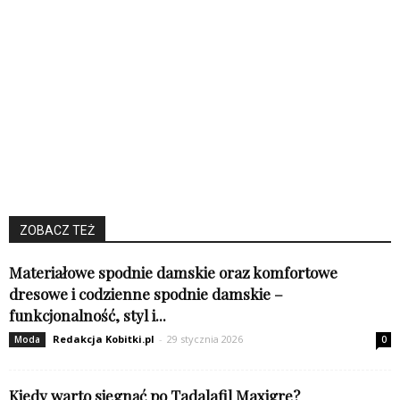
ZOBACZ TEŻ
Materiałowe spodnie damskie oraz komfortowe
dresowe i codzienne spodnie damskie –
funkcjonalność, styl i...
Redakcja Kobitki.pl
-
29 stycznia 2026
Moda
0
Kiedy warto sięgnąć po Tadalafil Maxigrę?