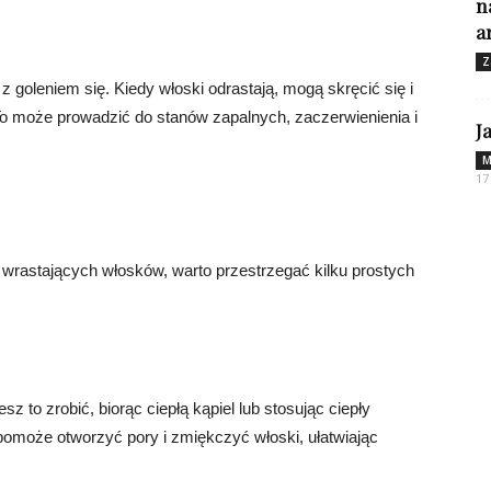
n
a
Z
z goleniem się. Kiedy włoski odrastają, mogą skręcić się i
To może prowadzić do stanów zapalnych, zaczerwienienia i
J
M
17
wrastających włosków, warto przestrzegać kilku prostych
 to zrobić, biorąc ciepłą kąpiel lub stosując ciepły
pomoże otworzyć pory i zmiękczyć włoski, ułatwiając