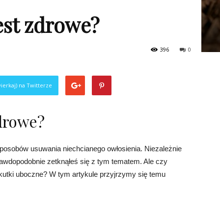
jest zdrowe?
396
0
ierkaj) na Twitterze
zdrowe?
 sposobów usuwania niechcianego owłosienia. Niezależnie
rawdopodobnie zetknąłeś się z tym tematem. Ale czy
skutki uboczne? W tym artykule przyjrzymy się temu