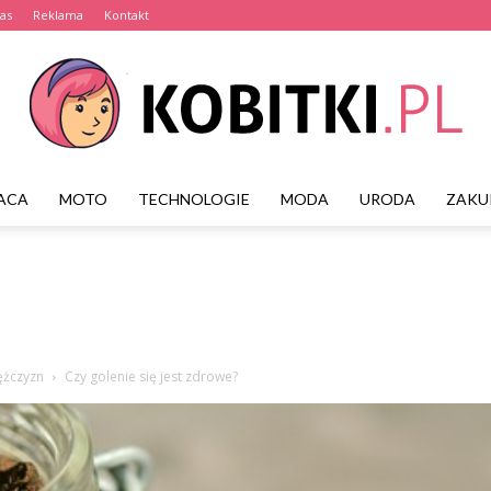
as
Reklama
Kontakt
ACA
MOTO
TECHNOLOGIE
MODA
URODA
ZAKU
Kobitki.pl
ężczyzn
Czy golenie się jest zdrowe?