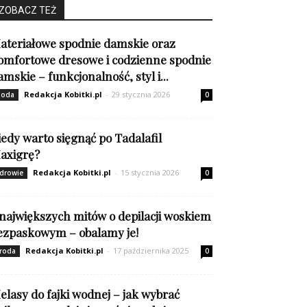
ZOBACZ TEŻ
ateriałowe spodnie damskie oraz
omfortowe dresowe i codzienne spodnie
amskie – funkcjonalność, styl i...
Redakcja Kobitki.pl
-
29 stycznia 2026
oda
0
iedy warto sięgnąć po Tadalafil
axigrę?
Redakcja Kobitki.pl
-
15 stycznia 2026
drowie
0
 największych mitów o depilacji woskiem
ezpaskowym – obalamy je!
Redakcja Kobitki.pl
-
17 października 2025
roda
0
elasy do fajki wodnej – jak wybrać