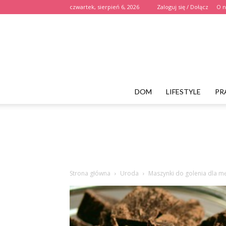
czwartek, sierpień 6, 2026
Zaloguj się / Dołącz
O n
DOM
LIFESTYLE
PR
Strona główna
Uroda
Maszynki do golenia dla m