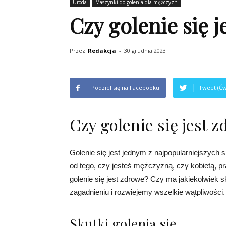
Uroda
Maszynki do golenia dla mężczyzn
Czy golenie się 
Przez
Redakcja
-
30 grudnia 2023
Podziel się na Facebooku
Tweet (Ćw
Czy golenie się jest 
Golenie się jest jednym z najpopularniejszych
od tego, czy jesteś mężczyzną, czy kobietą, p
golenie się jest zdrowe? Czy ma jakiekolwiek 
zagadnieniu i rozwiejemy wszelkie wątpliwości.
Skutki golenia się