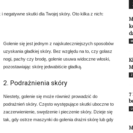
 negatywne skutki dla Twojej skóry. Oto kilka z nich:
M
k
d
M
Golenie się jest jednym z najskuteczniejszych sposobów
uzyskania gładkiej skóry. Bez względu na to, czy golasz
nogi, pachy czy brodę, golenie usuwa widoczne włoski,
K
M
pozostawiając skórę jedwabiście gładką.
Z
2. Podrażnienia skóry
7
Niestety, golenie się może również prowadzić do
b
podrażnień skóry. Często występujące skutki uboczne to
U
zaczerwienienie, swędzenie i pieczenie skóry. Dzieje się
tak, gdy ostrze maszynki do golenia drażni skórę lub gdy
M