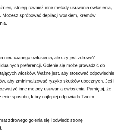
żnień, istnieją również inne metody usuwania owłosienia,
ie. Możesz spróbować depilacji woskiem, kremów
nia.
 niechcianego owłosienia, ale czy jest zdrowe?
idualnych preferencji. Golenie się może prowadzić do
rastających włosków. Ważne jest, aby stosować odpowiednie
któw, aby zminimalizować ryzyko skutków ubocznych. Jeśli
 rozważyć inne metody usuwania owłosienia. Pamiętaj, że
ezienie sposobu, który najlepiej odpowiada Twoim
mat zdrowego golenia się i odwiedź stronę
i.