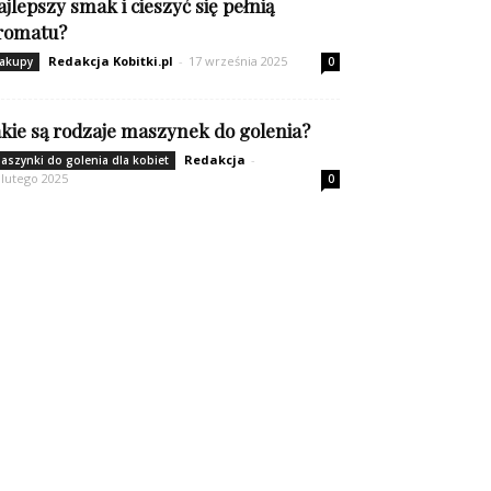
ajlepszy smak i cieszyć się pełnią
romatu?
Redakcja Kobitki.pl
-
17 września 2025
akupy
0
akie są rodzaje maszynek do golenia?
Redakcja
-
aszynki do golenia dla kobiet
 lutego 2025
0