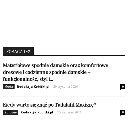
ZOBACZ TEŻ
Materiałowe spodnie damskie oraz komfortowe
dresowe i codzienne spodnie damskie –
funkcjonalność, styl i...
Redakcja Kobitki.pl
-
29 stycznia 2026
Moda
0
Kiedy warto sięgnąć po Tadalafil Maxigrę?
Redakcja Kobitki.pl
-
15 stycznia 2026
Zdrowie
0