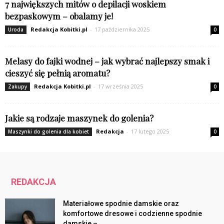
7 największych mitów o depilacji woskiem
bezpaskowym – obalamy je!
Redakcja Kobitki.pl
-
17 października 2025
Uroda
0
Melasy do fajki wodnej – jak wybrać najlepszy smak i
cieszyć się pełnią aromatu?
Redakcja Kobitki.pl
-
17 września 2025
Zakupy
0
Jakie są rodzaje maszynek do golenia?
Redakcja
-
17 lutego 2025
Maszynki do golenia dla kobiet
0
REDAKCJA
Materiałowe spodnie damskie oraz
komfortowe dresowe i codzienne spodnie
damskie –...