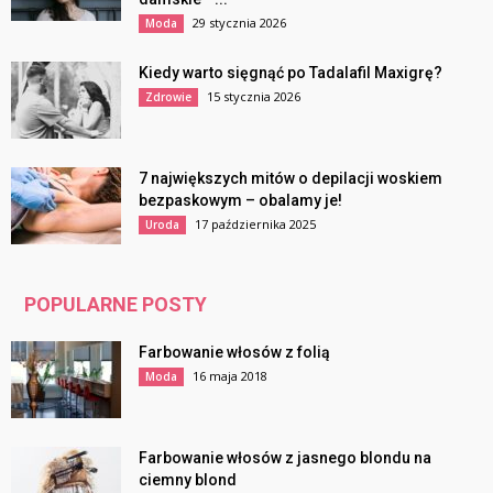
29 stycznia 2026
Moda
Kiedy warto sięgnąć po Tadalafil Maxigrę?
15 stycznia 2026
Zdrowie
7 największych mitów o depilacji woskiem
bezpaskowym – obalamy je!
17 października 2025
Uroda
POPULARNE POSTY
Farbowanie włosów z folią
16 maja 2018
Moda
Farbowanie włosów z jasnego blondu na
ciemny blond