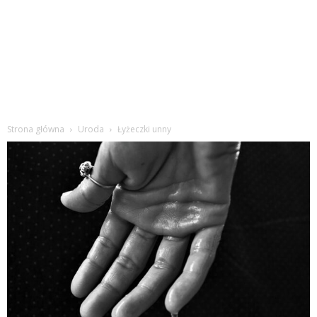
Strona główna
Uroda
Łyżeczki unny