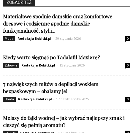
ZOBACZ TEŻ
Materiałowe spodnie damskie oraz komfortowe
dresowe i codzienne spodnie damskie –
funkcjonalność, styl i...
Redakcja Kobitki.pl
-
29 stycznia 2026
Moda
0
Kiedy warto sięgnąć po Tadalafil Maxigrę?
Redakcja Kobitki.pl
-
15 stycznia 2026
Zdrowie
0
7 największych mitów o depilacji woskiem
bezpaskowym – obalamy je!
Redakcja Kobitki.pl
-
17 października 2025
Uroda
0
Melasy do fajki wodnej – jak wybrać najlepszy smak i
cieszyć się pełnią aromatu?
Redakcja Kobitki.pl
-
17 września 2025
Zakupy
0