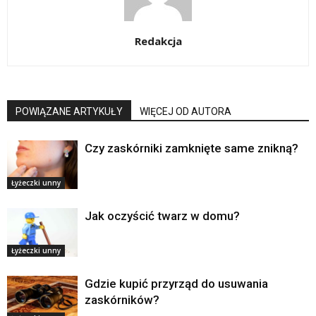
Redakcja
POWIĄZANE ARTYKUŁY
WIĘCEJ OD AUTORA
Czy zaskórniki zamknięte same znikną?
Łyżeczki unny
Jak oczyścić twarz w domu?
Łyżeczki unny
Gdzie kupić przyrząd do usuwania
zaskórników?