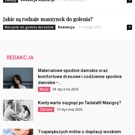
Jakie są rodzaje maszynek do golenia?
Redakcja
-
17 lutego 2025
Maszynki do golenia dla kobiet
0
REDAKCJA
Materiałowe spodnie damskie oraz
komfortowe dresowe i codzienne spodnie
damskie –...
29 stycznia 2026
Moda
Kiedy warto sięgnąć po Tadalafil Maxigrę?
15 stycznia 2026
Zdrowie
7 największych mitów o depilacji woskiem