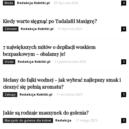
Redakcja Kobitki.pl
-
29 stycznia 2026
Moda
0
Kiedy warto sięgnąć po Tadalafil Maxigrę?
Redakcja Kobitki.pl
-
15 stycznia 2026
Zdrowie
0
7 największych mitów o depilacji woskiem
bezpaskowym – obalamy je!
Redakcja Kobitki.pl
-
17 października 2025
Uroda
0
Melasy do fajki wodnej – jak wybrać najlepszy smak i
cieszyć się pełnią aromatu?
Redakcja Kobitki.pl
-
17 września 2025
Zakupy
0
Jakie są rodzaje maszynek do golenia?
Redakcja
-
17 lutego 2025
Maszynki do golenia dla kobiet
0