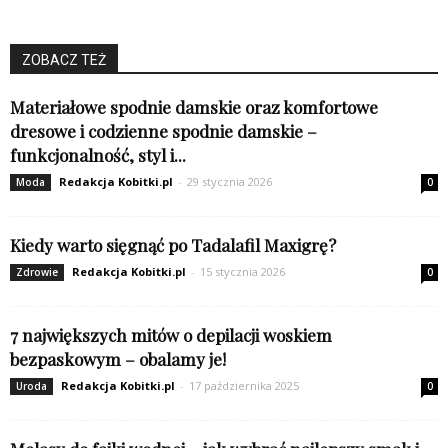
ZOBACZ TEŻ
Materiałowe spodnie damskie oraz komfortowe
dresowe i codzienne spodnie damskie –
funkcjonalność, styl i...
Redakcja Kobitki.pl
-
29 stycznia 2026
Moda
0
Kiedy warto sięgnąć po Tadalafil Maxigrę?
Redakcja Kobitki.pl
-
15 stycznia 2026
Zdrowie
0
7 największych mitów o depilacji woskiem
bezpaskowym – obalamy je!
Redakcja Kobitki.pl
-
17 października 2025
Uroda
0