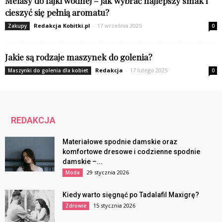
Melasy do fajki wodnej – jak wybrać najlepszy smak i
cieszyć się pełnią aromatu?
Redakcja Kobitki.pl
-
17 września 2025
Zakupy
0
Jakie są rodzaje maszynek do golenia?
Redakcja
-
17 lutego 2025
Maszynki do golenia dla kobiet
0
REDAKCJA
Materiałowe spodnie damskie oraz
komfortowe dresowe i codzienne spodnie
damskie –...
29 stycznia 2026
Moda
Kiedy warto sięgnąć po Tadalafil Maxigrę?
15 stycznia 2026
Zdrowie