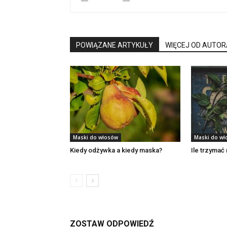
POWIĄZANE ARTYKUŁY
WIĘCEJ OD AUTOR
Maski do włosów
Maski do w
Kiedy odżywka a kiedy maska?
Ile trzymać
ZOSTAW ODPOWIEDŹ