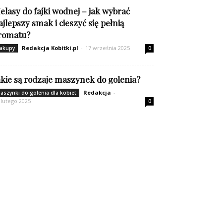
elasy do fajki wodnej – jak wybrać
ajlepszy smak i cieszyć się pełnią
romatu?
Redakcja Kobitki.pl
-
17 września 2025
akupy
0
akie są rodzaje maszynek do golenia?
Redakcja
-
aszynki do golenia dla kobiet
 lutego 2025
0