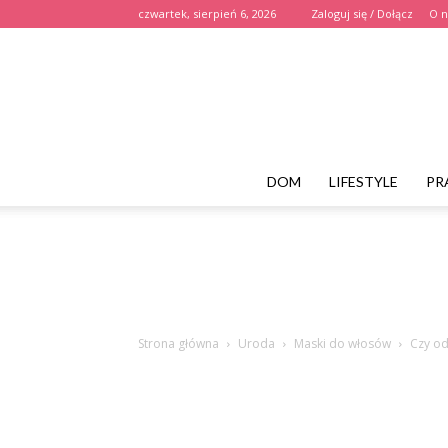
czwartek, sierpień 6, 2026
Zaloguj się / Dołącz
O n
DOM
LIFESTYLE
PR
Strona główna
Uroda
Maski do włosów
Czy od