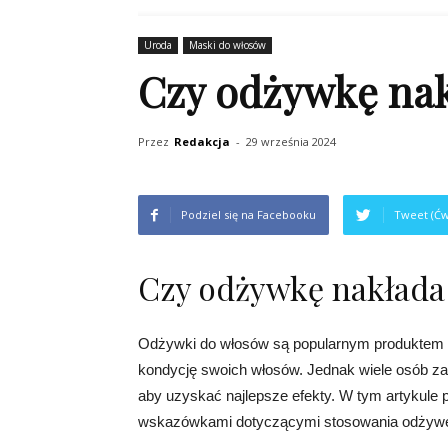
Uroda
Maski do włosów
Czy odżywkę nak
Przez
Redakcja
-
29 września 2024
Podziel się na Facebooku
Tweet (Ćw
Czy odżywkę nakłada 
Odżywki do włosów są popularnym produktem s
kondycję swoich włosów. Jednak wiele osób za
aby uzyskać najlepsze efekty. W tym artykule pr
wskazówkami dotyczącymi stosowania odżywe