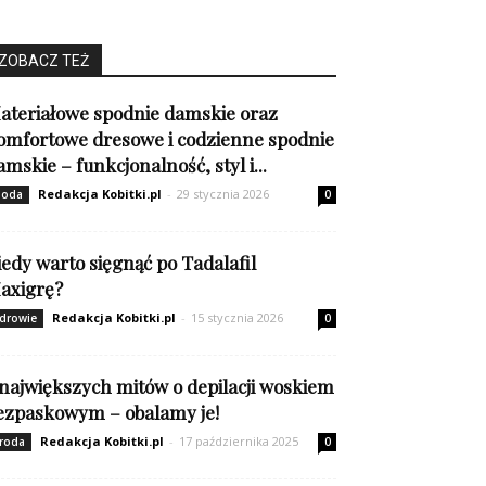
ZOBACZ TEŻ
ateriałowe spodnie damskie oraz
omfortowe dresowe i codzienne spodnie
amskie – funkcjonalność, styl i...
Redakcja Kobitki.pl
-
29 stycznia 2026
oda
0
iedy warto sięgnąć po Tadalafil
axigrę?
Redakcja Kobitki.pl
-
15 stycznia 2026
drowie
0
 największych mitów o depilacji woskiem
ezpaskowym – obalamy je!
Redakcja Kobitki.pl
-
17 października 2025
roda
0