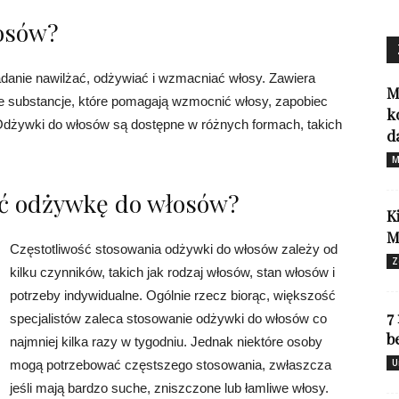
osów?
danie nawilżać, odżywiać i wzmacniać włosy. Zawiera
M
 inne substancje, które pomagają wzmocnić włosy, zapobiec
k
. Odżywki do włosów są dostępne w różnych formach, takich
d
M
ać odżywkę do włosów?
K
M
Częstotliwość stosowania odżywki do włosów zależy od
Z
kilku czynników, takich jak rodzaj włosów, stan włosów i
potrzeby indywidualne. Ogólnie rzecz biorąc, większość
7
specjalistów zaleca stosowanie odżywki do włosów co
b
najmniej kilka razy w tygodniu. Jednak niektóre osoby
U
mogą potrzebować częstszego stosowania, zwłaszcza
jeśli mają bardzo suche, zniszczone lub łamliwe włosy.