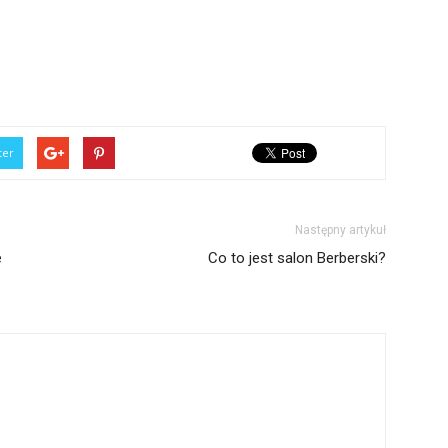
ter
Następny artykuł
e
Co to jest salon Berberski?