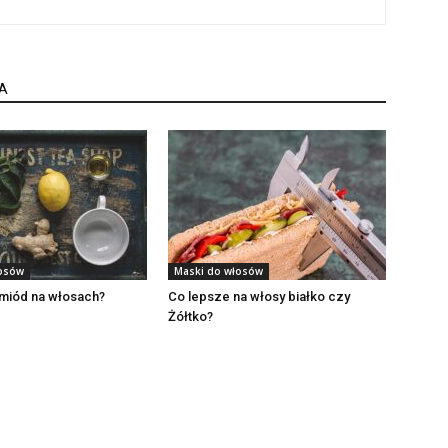
A
łosów
Maski do włosów
 miód na włosach?
Co lepsze na włosy białko czy
Żółtko?