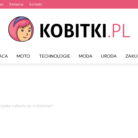
as
Reklama
Kontakt
ACA
MOTO
TECHNOLOGIE
MODA
URODA
ZAKU
Kobitki.pl
żywkę nakłada się codziennie?