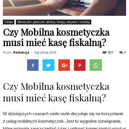
Uroda
Manicure i pedicure: lakiery, lampy, odżywki i ozdoby
Czy Mobilna kosmetyczka
musi mieć kasę fiskalną?
Przez
Redakcja
-
4 grudnia 2024
307
0
Czy Mobilna kosmetyczka
musi mieć kasę fiskalną?
W dzisiejszych czasach wiele osób decyduje się na korzystanie
z usług mobilnych kosmetyczek. Jest to wygodne rozwiązanie,
które pozwala zaoszczędzić czas i uniknąć konieczności wizyt w