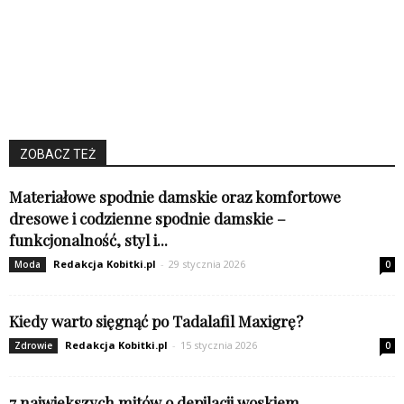
ZOBACZ TEŻ
Materiałowe spodnie damskie oraz komfortowe
dresowe i codzienne spodnie damskie –
funkcjonalność, styl i...
Redakcja Kobitki.pl
-
29 stycznia 2026
Moda
0
Kiedy warto sięgnąć po Tadalafil Maxigrę?
Redakcja Kobitki.pl
-
15 stycznia 2026
Zdrowie
0
7 największych mitów o depilacji woskiem