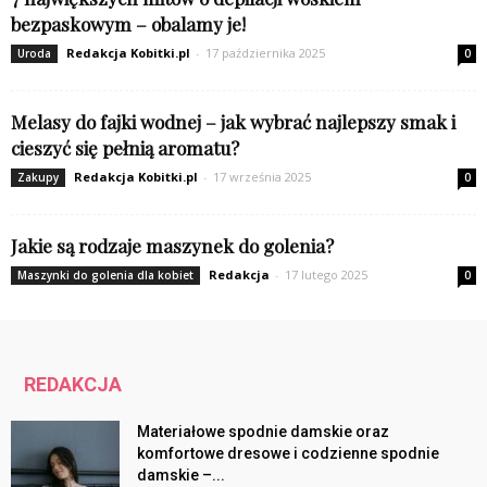
bezpaskowym – obalamy je!
Redakcja Kobitki.pl
-
17 października 2025
Uroda
0
Melasy do fajki wodnej – jak wybrać najlepszy smak i
cieszyć się pełnią aromatu?
Redakcja Kobitki.pl
-
17 września 2025
Zakupy
0
Jakie są rodzaje maszynek do golenia?
Redakcja
-
17 lutego 2025
Maszynki do golenia dla kobiet
0
REDAKCJA
Materiałowe spodnie damskie oraz
komfortowe dresowe i codzienne spodnie
damskie –...