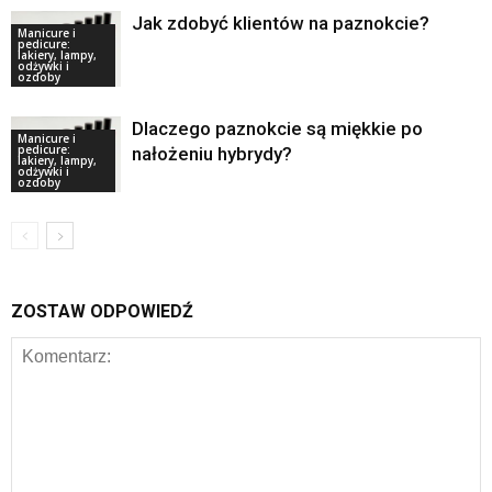
Jak zdobyć klientów na paznokcie?
Manicure i
pedicure:
lakiery, lampy,
odżywki i
ozdoby
Dlaczego paznokcie są miękkie po
Manicure i
pedicure:
nałożeniu hybrydy?
lakiery, lampy,
odżywki i
ozdoby
ZOSTAW ODPOWIEDŹ