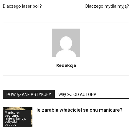
Dlaczego laser boli?
Dlaczego mydła myją?
Redakcja
POWIĄZANE ARTYKUŁY
WIĘCEJ OD AUTORA
Ile zarabia właściciel salonu manicure?
Manicure i
pedicure:
lakiery, lampy,
odżywki i
ozdoby